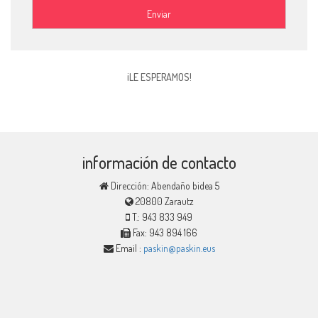
Enviar
¡LE ESPERAMOS!
información de contacto
Dirección: Abendaño bidea 5
20800 Zarautz
T.: 943 833 949
Fax: 943 894 166
Email :
paskin@paskin.eus